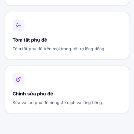
Tóm tắt phụ đề
Tóm tắt phụ đề trên mọi trang hỗ trợ lồng tiếng.
Chỉnh sửa phụ đề
Sửa và lưu phụ đề riêng để dịch và lồng tiếng.