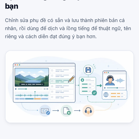
bạn
Chỉnh sửa phụ đề có sẵn và lưu thành phiên bản cá
nhân, rồi dùng để dịch và lồng tiếng để thuật ngữ, tên
riêng và cách diễn đạt đúng ý bạn hơn.