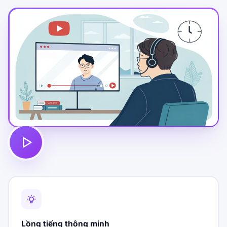
Lồng tiếng thông minh