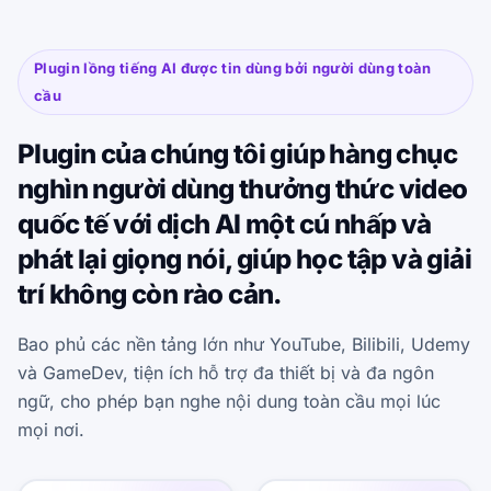
Plugin lồng tiếng AI được tin dùng bởi người dùng toàn
cầu
Plugin của chúng tôi giúp hàng chục
nghìn người dùng thưởng thức video
quốc tế với dịch AI một cú nhấp và
phát lại giọng nói, giúp học tập và giải
trí không còn rào cản.
Bao phủ các nền tảng lớn như YouTube, Bilibili, Udemy
và GameDev, tiện ích hỗ trợ đa thiết bị và đa ngôn
ngữ, cho phép bạn nghe nội dung toàn cầu mọi lúc
mọi nơi.