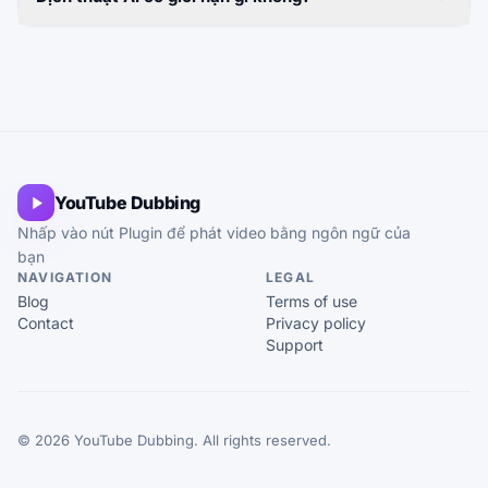
YouTube Dubbing
Nhấp vào nút Plugin để phát video bằng ngôn ngữ của
bạn
NAVIGATION
LEGAL
Blog
Terms of use
Contact
Privacy policy
Support
© 2026 YouTube Dubbing. All rights reserved.