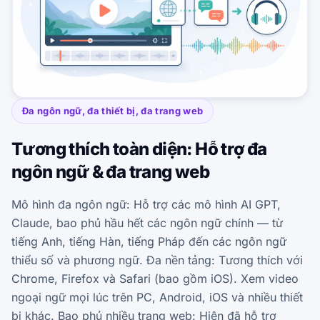
Đa ngôn ngữ, đa thiết bị, đa trang web
Tương thích toàn diện: Hỗ trợ đa
ngôn ngữ & đa trang web
Mô hình đa ngôn ngữ: Hỗ trợ các mô hình AI GPT,
Claude, bao phủ hầu hết các ngôn ngữ chính — từ
tiếng Anh, tiếng Hàn, tiếng Pháp đến các ngôn ngữ
thiểu số và phương ngữ. Đa nền tảng: Tương thích với
Chrome, Firefox và Safari (bao gồm iOS). Xem video
ngoại ngữ mọi lúc trên PC, Android, iOS và nhiều thiết
bị khác. Bao phủ nhiều trang web: Hiện đã hỗ trợ