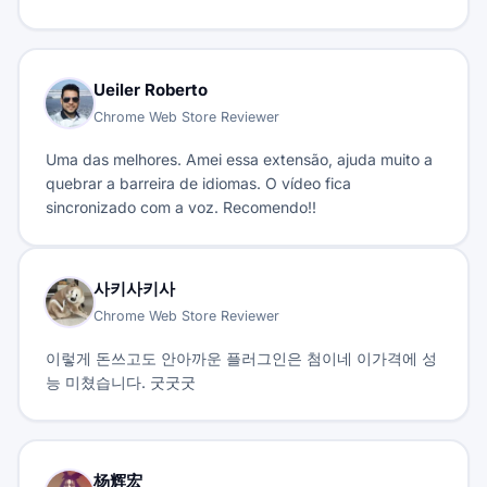
Ueiler Roberto
Chrome Web Store Reviewer
Uma das melhores. Amei essa extensão, ajuda muito a
quebrar a barreira de idiomas. O vídeo fica
sincronizado com a voz. Recomendo!!
사키사키사
Chrome Web Store Reviewer
이렇게 돈쓰고도 안아까운 플러그인은 첨이네 이가격에 성
능 미쳤습니다. 굿굿굿
杨辉宏