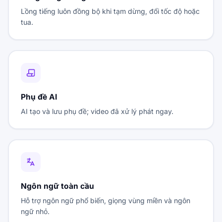
Lồng tiếng luôn đồng bộ khi tạm dừng, đổi tốc độ hoặc
tua.
Phụ đề AI
AI tạo và lưu phụ đề; video đã xử lý phát ngay.
Ngôn ngữ toàn cầu
Hỗ trợ ngôn ngữ phổ biến, giọng vùng miền và ngôn
ngữ nhỏ.