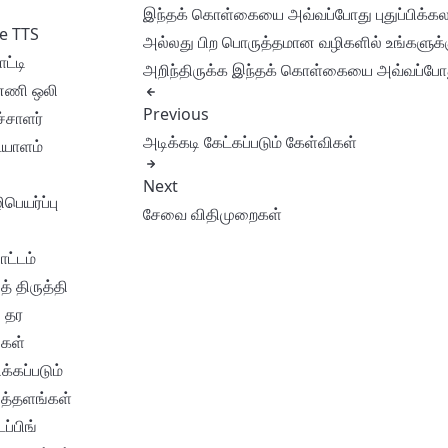
இந்தக் கொள்கையை அவ்வப்போது புதுப்பிக்கலாம். க
e TTS
அல்லது பிற பொருத்தமான வழிகளில் உங்களுக்கு
ட்டி
அறிந்திருக்க இந்தக் கொள்கையை அவ்வப்போது 
னணி ஒலி
Previous
்சாளர்
அடிக்கடி கேட்கப்படும் கேள்விகள்
யாளம்
Next
பெயர்ப்பு
சேவை விதிமுறைகள்
ட்டம்
் திருத்தி
 தர
கள்
்கப்படும்
்தளங்கள்
ப்பிங்