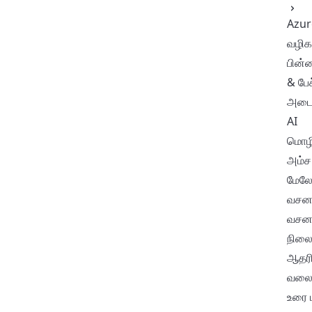
Azur
வழிகா
பின்
& பேச
அடை
AI
மொழி
அம்ச
மேலோ
வசனத
வசன
நிலை
ஆதரிக
வலைத
உரை ட