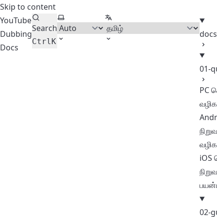
Skip to content
Select theme
Select language
YouTube
Search
Dubbing
docs
Ctrl
K
Docs
01-q
PC ச
வழிகா
Andr
நிறுவ
வழிகா
iOS ச
நிறுவ
பயன்
02-g