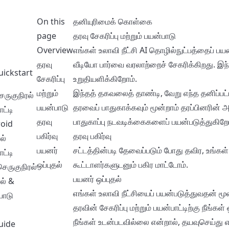
On this
தனியுரிமைக் கொள்கை
page
தரவு சேகரிப்பு மற்றும் பயன்பாடு
Overview
எங்கள் உலாவி நீட்சி AI தொழில்நுட்பத்தைப்
தரவு
வீடியோ பார்வை வரலாற்றைச் சேகரிக்கிறது. இந்
uickstart
சேகரிப்பு
உறுதியளிக்கிறோம்.
மற்றும்
இந்தத் தகவலைத் தாண்டி, வேறு எந்த தனிப்பட
ெருகுநிரல்
பயன்பாடு
தரவைப் பாதுகாக்கவும் மூன்றாம் தரப்பினரின
ட்டி
தரவு
பாதுகாப்பு நடவடிக்கைகளைப் பயன்படுத்துகிறோ
oid
பகிர்வு
தரவு பகிர்வு
ல்
பயனர்
சட்டத்தின்படி தேவைப்படும் போது தவிர, உங்கள
ட்டி
ஒப்புதல்
கூட்டாளர்களுடனும் பகிர மாட்டோம்.
ெருகுநிரல்
பயனர் ஒப்புதல்
ல் &
எங்கள் உலாவி நீட்சியைப் பயன்படுத்துவதன் மூ
பாடு
தரவின் சேகரிப்பு மற்றும் பயன்பாட்டிற்கு நீங்
நீங்கள் உடன்படவில்லை என்றால், தயவுசெய்து எங
uide