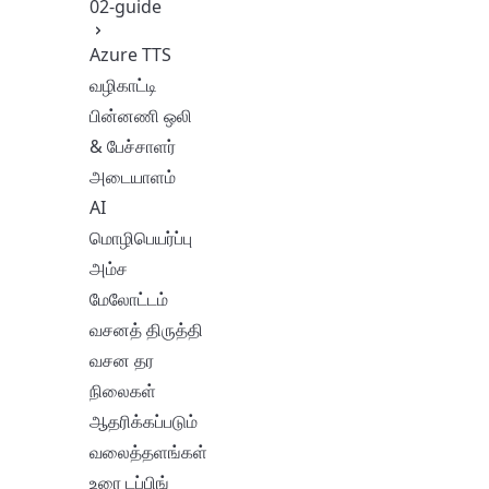
02-guide
Azure TTS
வழிகாட்டி
பின்னணி ஒலி
& பேச்சாளர்
அடையாளம்
AI
மொழிபெயர்ப்பு
அம்ச
மேலோட்டம்
வசனத் திருத்தி
வசன தர
நிலைகள்
ஆதரிக்கப்படும்
வலைத்தளங்கள்
உரை டப்பிங்