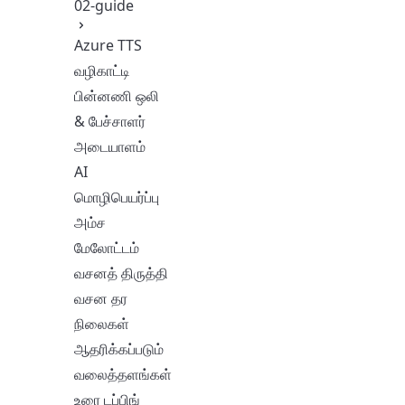
02-guide
Azure TTS
வழிகாட்டி
பின்னணி ஒலி
& பேச்சாளர்
அடையாளம்
AI
மொழிபெயர்ப்பு
அம்ச
மேலோட்டம்
வசனத் திருத்தி
வசன தர
நிலைகள்
ஆதரிக்கப்படும்
வலைத்தளங்கள்
உரை டப்பிங்