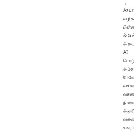
Azur
வழிகா
பின்
& பேச
அடை
AI
மொழி
அம்ச
மேலோ
வசனத
வசன
நிலை
ஆதரிக
வலைத
உரை ட