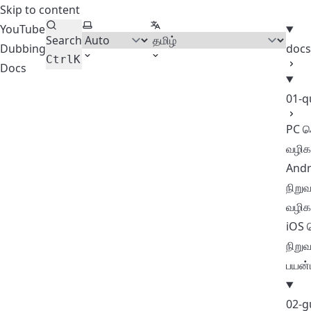
Skip to content
Select theme
Select language
YouTube
Search
Dubbing
docs
Ctrl
K
Docs
01-q
PC ச
வழிகா
Andr
நிறுவ
வழிகா
iOS ச
நிறுவ
பயன்
02-g