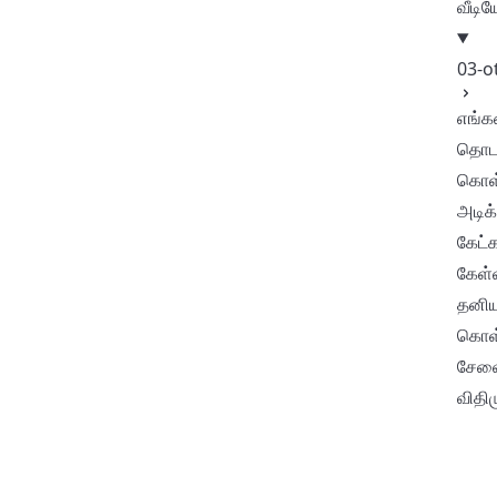
வீடிய
03-o
எங்க
தொடர
கொள்
அடிக்
கேட்க
கேள்
தனிய
கொள
சேவ
விதி