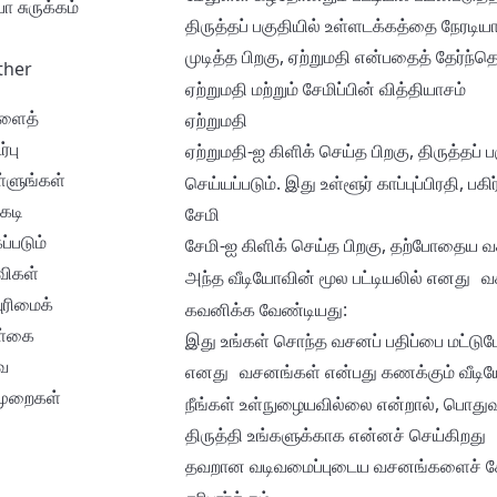
ோ சுருக்கம்
திருத்தப் பகுதியில் உள்ளடக்கத்தை நேரடியா
முடித்த பிறகு,
என்பதைத் தேர்ந்தெ
ஏற்றுமதி
ther
ஏற்றுமதி மற்றும் சேமிப்பின் வித்தியாசம்
ளைத்
ஏற்றுமதி
்பு
-ஐ கிளிக் செய்த பிறகு, திருத்தப்
ஏற்றுமதி
ளுங்கள்
செய்யப்படும். இது உள்ளூர் காப்புப்பிரதி, 
கடி
சேமி
ப்படும்
-ஐ கிளிக் செய்த பிறகு, தற்போதைய வச
சேமி
விகள்
அந்த வீடியோவின் மூல பட்டியலில்
எனது வ
ுரிமைக்
கவனிக்க வேண்டியது:
்கை
இது உங்கள் சொந்த வசனப் பதிப்பை மட்டும
ை
என்பது கணக்கும் வீடிய
எனது வசனங்கள்
முறைகள்
நீங்கள் உள்நுழையவில்லை என்றால், பொதுவா
திருத்தி உங்களுக்காக என்னச் செய்கிறது
தவறான வடிவமைப்புடைய வசனங்களைச் சேமிப்