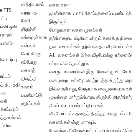
வித்தியாசம்
வசன உரை
e TTS
ஏற்றுமதி
முன்னதாக
கோப்புகளைப் பயன்படுத்த
.srt
ட்டி
சேமி
இருக்கும்.
னணி ஒலி
திருத்தி
பொதுவான வசன மூலங்கள்
்சாளர்
உங்களுக்காக
தற்போதைய வீடியோ மற்றும் கணக்கு நிலையை
யாளம்
என்னச்
தற்போதைய வீடியோப் பக்க
தள வசனங்கள்
செய்கிறது
இந்த வீடியோக்கு ஏற்கனவே
AI வசனங்கள்
பெயர்ப்பு
எப்போது
பட்டியலில் தோன்றும்.
வசனத்
இது நீங்கள் முன்பு சேம
எனது வசனங்கள்
ட்டம்
திருத்தி
வெற்றிடத்திலிருந்து த
கைமுறை உள்ளீடு
் திருத்தி
உதவும்
இல்லாதபோது, நேரடியாக கைமுறையாக உள்
 தர
பயன்பாட்டு
மூலத்தை மாற்றும்போது, திருத்தி அதற்கேற
கள்
குறிப்புகள்
அடிப்படை பயன்பாட்டு படிகள்
்கப்படும்
வீடியோப் பக்கத்தைத் திறந்து, வலது பக்க
D
்தளங்கள்
-க்கு மாறவும்.
வசனங்கள்
ப்பிங்
மேலுள்ள கீழ்தோன்றும் பட்டியில் பயன்படுத்