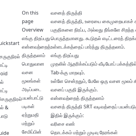
On this
வசனத் திருத்தி
page
வசனத் திருத்தி, உரையை கைமுறையாகச் 
Overview
பகுதிகளை நிரப்ப, அல்லது நீங்களே சிறந்த
எங்கு திறப்பது
பொருத்தமானது. கூடுதல் எடிட்டரைத் திறக
uickstart
என்னவற்றைத்
உள்ளடக்கத்தைப் பார்த்து திருத்தலாம்.
திருத்தலாம்
எங்கு திறப்பது
ெருகுநிரல்
பொதுவான
முதலில் ஆதரிக்கப்படும் வீடியோப் பக்கத்தி
ட்டி
வசன
Tab-க்கு மாறவும்.
oid
மூலங்கள்
உள்ளே சென்றதும், மேலே ஒரு வசன மூலம் கீழ
ல்
அடிப்படை
வசனப் பகுதி இருக்கும்.
ட்டி
பயன்பாட்டு
என்னவற்றைத் திருத்தலாம்
ெருகுநிரல்
படிகள்
வசனத் திருத்தி
வடிவத்தைப் பயன்படுத்
SRT
ல் &
ஏற்றுமதி
இதில் இருக்கும்:
பாடு
மற்றும்
வரிசை எண்
சேமிப்பின்
தொடக்கம் மற்றும் முடிவு நேரங்கள்
uide