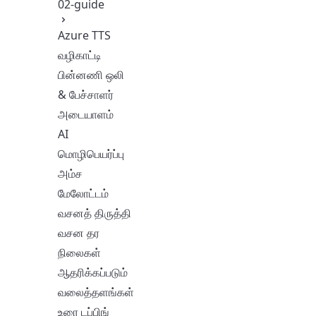
02-guide
Azure TTS
வழிகாட்டி
பின்னணி ஒலி
& பேச்சாளர்
அடையாளம்
AI
மொழிபெயர்ப்பு
அம்ச
மேலோட்டம்
வசனத் திருத்தி
வசன தர
நிலைகள்
ஆதரிக்கப்படும்
வலைத்தளங்கள்
உரை டப்பிங்