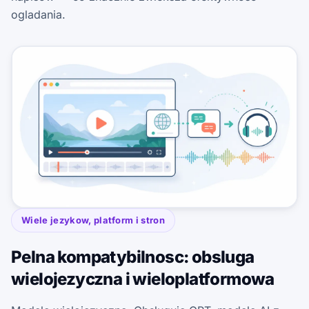
ogladania.
Wiele jezykow, platform i stron
Pelna kompatybilnosc: obsluga
wielojezyczna i wieloplatformowa