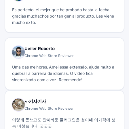
Es perfecto, el mejor que he probado hasta la fecha,
gracias muchachos por tan genial producto. Les viene
mucho éxito.
Ueiler Roberto
Chrome Web Store Reviewer
Uma das melhores. Amei essa extensão, ajuda muito a
quebrar a barreira de idiomas. O vídeo fica
sincronizado com a voz. Recomendo!!
사키사키사
Chrome Web Store Reviewer
이렇게 돈쓰고도 안아까운 플러그인은 첨이네 이가격에 성
능 미쳤습니다. 굿굿굿