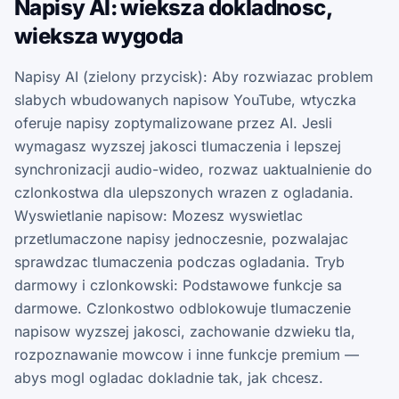
Napisy AI: wieksza dokladnosc,
wieksza wygoda
Napisy AI (zielony przycisk): Aby rozwiazac problem
slabych wbudowanych napisow YouTube, wtyczka
oferuje napisy zoptymalizowane przez AI. Jesli
wymagasz wyzszej jakosci tlumaczenia i lepszej
synchronizacji audio-wideo, rozwaz uaktualnienie do
czlonkostwa dla ulepszonych wrazen z ogladania.
Wyswietlanie napisow: Mozesz wyswietlac
przetlumaczone napisy jednoczesnie, pozwalajac
sprawdzac tlumaczenia podczas ogladania. Tryb
darmowy i czlonkowski: Podstawowe funkcje sa
darmowe. Czlonkostwo odblokowuje tlumaczenie
napisow wyzszej jakosci, zachowanie dzwieku tla,
rozpoznawanie mowcow i inne funkcje premium —
abys mogl ogladac dokladnie tak, jak chcesz.