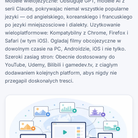
Modele wielojezyczne: Obsluguje GPT, modele AI z
serii Claude, pokrywajac niemal wszystkie popularne
jezyki — od angielskiego, koreanskiego i francuskiego
po jezyki mniejszosciowe i dialekty. Uzytkowanie
wieloplatformowe: Kompatybilny z Chrome, Firefox i
Safari (w tym iOS). Ogladaj filmy obcojezyczne w
dowolnym czasie na PC, Androidzie, iOS i nie tylko.
Szeroki zasiag stron: Obecnie dostosowany do
YouTube, Udemy, Bilibili i gamedev.tv, z ciaglym
dodawaniem kolejnych platform, abys nigdy nie
przegapil doskonalych tresci.