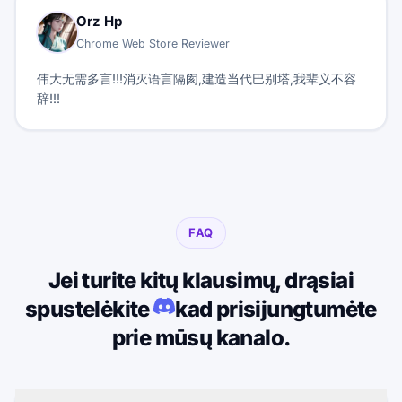
Orz Hp
Chrome Web Store Reviewer
伟大无需多言!!!消灭语言隔阂,建造当代巴别塔,我辈义不容
辞!!!
FAQ
Jei turite kitų klausimų, drąsiai
spustelėkite
kad prisijungtumėte
prie mūsų kanalo.