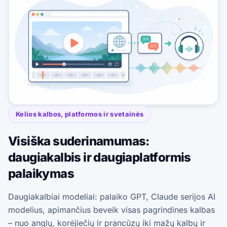
Kelios kalbos, platformos ir svetainės
Visiška suderinamumas:
daugiakalbis ir daugiaplatformis
palaikymas
Daugiakalbiai modeliai: palaiko GPT, Claude serijos AI
modelius, apimančius beveik visas pagrindines kalbas
– nuo anglų, korėjiečių ir prancūzų iki mažų kalbų ir