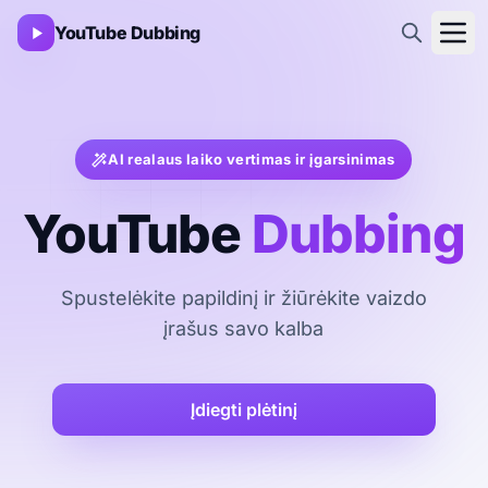
YouTube Dubbing
AI realaus laiko vertimas ir įgarsinimas
YouTube
Dubbing
Spustelėkite papildinį ir žiūrėkite vaizdo
įrašus savo kalba
Įdiegti plėtinį