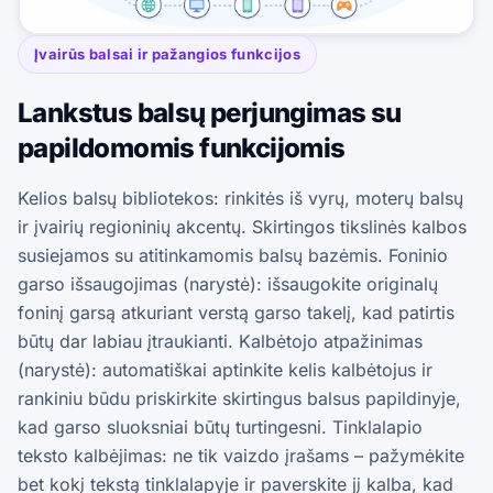
Įvairūs balsai ir pažangios funkcijos
Lankstus balsų perjungimas su
papildomomis funkcijomis
Kelios balsų bibliotekos: rinkitės iš vyrų, moterų balsų
ir įvairių regioninių akcentų. Skirtingos tikslinės kalbos
susiejamos su atitinkamomis balsų bazėmis. Foninio
garso išsaugojimas (narystė): išsaugokite originalų
foninį garsą atkuriant verstą garso takelį, kad patirtis
būtų dar labiau įtraukianti. Kalbėtojo atpažinimas
(narystė): automatiškai aptinkite kelis kalbėtojus ir
rankiniu būdu priskirkite skirtingus balsus papildinyje,
kad garso sluoksniai būtų turtingesni. Tinklalapio
teksto kalbėjimas: ne tik vaizdo įrašams – pažymėkite
bet kokį tekstą tinklalapyje ir paverskite jį kalba, kad