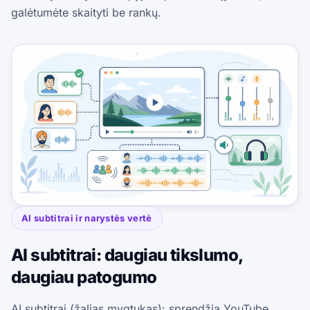
galėtumėte skaityti be rankų.
AI subtitrai ir narystės vertė
AI subtitrai: daugiau tikslumo,
daugiau patogumo
AI subtitrai (žalias mygtukas): sprendžia YouTube