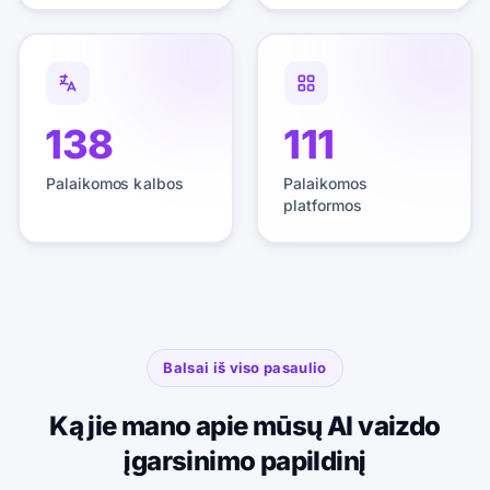
138
111
Palaikomos kalbos
Palaikomos
platformos
Balsai iš viso pasaulio
Ką jie mano apie mūsų AI vaizdo
įgarsinimo papildinį