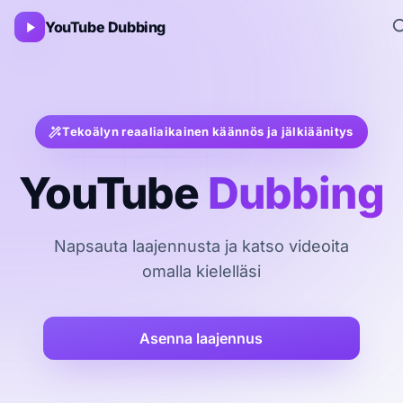
YouTube Dubbing
Tekoälyn reaaliaikainen käännös ja jälkiäänitys
YouTube
Dubbing
Napsauta laajennusta ja katso videoita
omalla kielelläsi
Asenna laajennus