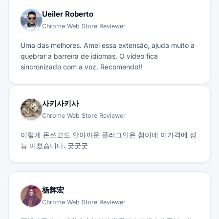
Ueiler Roberto
Chrome Web Store Reviewer
Uma das melhores. Amei essa extensão, ajuda muito a
quebrar a barreira de idiomas. O vídeo fica
sincronizado com a voz. Recomendo!!
사키사키사
Chrome Web Store Reviewer
이렇게 돈쓰고도 안아까운 플러그인은 첨이네 이가격에 성
능 미쳤습니다. 굿굿굿
杨辉宏
Chrome Web Store Reviewer