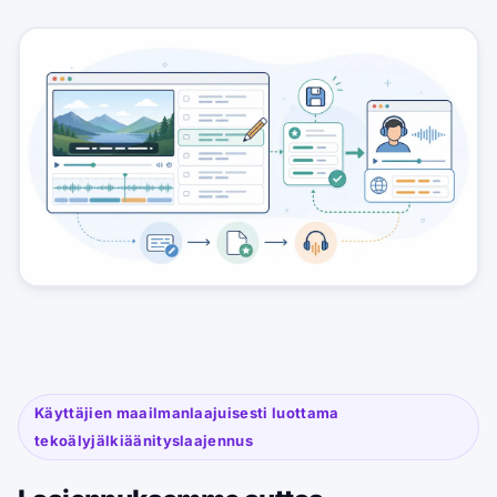
Käyttäjien maailmanlaajuisesti luottama
tekoälyjälkiäänityslaajennus