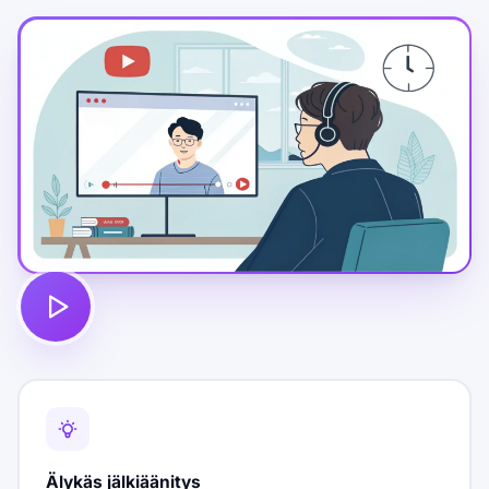
Älykäs jälkiäänitys