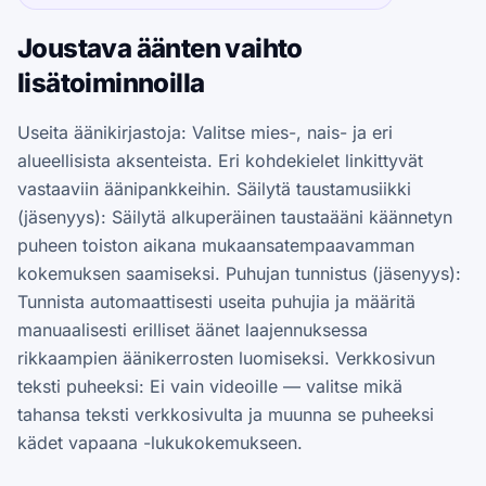
Joustava äänten vaihto
lisätoiminnoilla
Useita äänikirjastoja: Valitse mies-, nais- ja eri
alueellisista aksenteista. Eri kohdekielet linkittyvät
vastaaviin äänipankkeihin. Säilytä taustamusiikki
(jäsenyys): Säilytä alkuperäinen taustaääni käännetyn
puheen toiston aikana mukaansatempaavamman
kokemuksen saamiseksi. Puhujan tunnistus (jäsenyys):
Tunnista automaattisesti useita puhujia ja määritä
manuaalisesti erilliset äänet laajennuksessa
rikkaampien äänikerrosten luomiseksi. Verkkosivun
teksti puheeksi: Ei vain videoille — valitse mikä
tahansa teksti verkkosivulta ja muunna se puheeksi
kädet vapaana -lukukokemukseen.