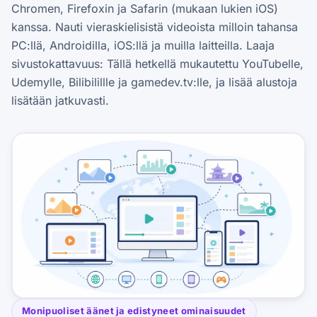
Chromen, Firefoxin ja Safarin (mukaan lukien iOS)
kanssa. Nauti vieraskielisistä videoista milloin tahansa
PC:llä, Androidilla, iOS:llä ja muilla laitteilla. Laaja
sivustokattavuus: Tällä hetkellä mukautettu YouTubelle,
Udemylle, Bilibilillle ja gamedev.tv:lle, ja lisää alustoja
lisätään jatkuvasti.
Monipuoliset äänet ja edistyneet ominaisuudet