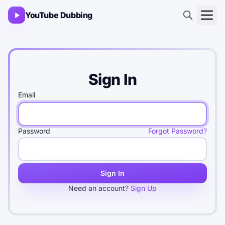
YouTube Dubbing
Sign In
Email
Password
Forgot Password?
Sign In
Need an account?
Sign Up