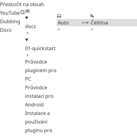
Přeskočit na obsah
YouTube
Vyberte motiv
Vyberte jazyk
Dubbing
docs
Docs
01-quickstart
Průvodce
pluginem pro
PC
Průvodce
instalací pro
Android
Instalace a
používání
pluginu pro