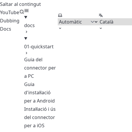
Saltar al contingut
YouTube
Seleccionar tema
Seleccionar id
Dubbing
docs
Docs
01-quickstart
Guia del
connector per
a PC
Guia
d'instal·lació
per a Android
Instal·lació i ús
del connector
per a iOS