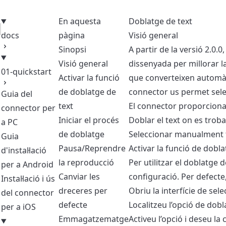
En aquesta
Doblatge de text
docs
pàgina
Visió general
Sinopsi
A partir de la versió 2.0.
Visió general
dissenyada per millorar l
01-quickstart
Activar la funció
que converteixen automàt
de doblatge de
connector us permet selec
Guia del
text
El connector proporciona
connector per
Iniciar el procés
Doblar el text on es troba 
a PC
de doblatge
Seleccionar manualment te
Guia
Pausa/Reprendre
Activar la funció de dobla
d'instal·lació
la reproducció
Per utilitzar el doblatge d
per a Android
Canviar les
configuració. Per defecte
Instal·lació i ús
dreceres per
Obriu la interfície de sel
del connector
defecte
Localitzeu l’opció de dobla
per a iOS
Emmagatzematge
Activeu l’opció i deseu la