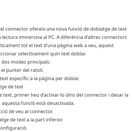
0, el connector ofereix una nova funció de doblatge de text
a lectura immersiva al PC. A diferència d’altres connectors
icament tot el text d’una pàgina web a veu, aquest
cionar selectivament quin text doblar.
 dos modes principals:
el punter del ratolí.
xt específic a la pàgina per doblar.
tge de text
e text, primer heu d’activar-lo dins del connector i desar la
, aquesta funció està desactivada.
ecció de veu al connector.
tge de text a la part inferior.
 configuració.