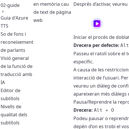
en memòria cau
Després d’activar, veureu 
02-guide
de text de pàgina
Guia d'Azure
web
TTS
So de fons i
Iniciar el procés de dobla
reconeixement
Drecera per defecte:
Alt
de parlants
Passeu el ratolí sobre el
Visió general
específic.
de la funció de
A causa de les restriccio
traducció amb
interacció de l’usuari. Pe
IA
veureu un diàleg de conf
Editor de
apareixeran més diàlegs 
subtítols
Pausa/Reprendre la repr
Nivells de
Drecera:
Alt + O
qualitat dels
Podeu pausar o reprendr
subtítols
depèn d’on es trobi el vost