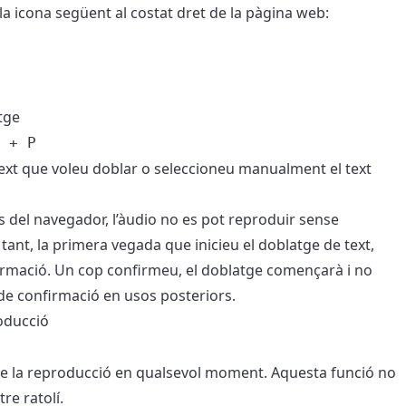
la icona següent al costat dret de la pàgina web:
tge
 + P
 text que voleu doblar o seleccioneu manualment el text
ns del navegador, l’àudio no es pot reproduir sense
r tant, la primera vegada que inicieu el doblatge de text,
irmació. Un cop confirmeu, el doblatge començarà i no
de confirmació en usos posteriors.
oducció
e la reproducció en qualsevol moment. Aquesta funció no
re ratolí.