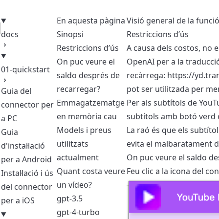
En aquesta pàgina
Visió general de la funci
docs
Sinopsi
Restriccions d’ús
Restriccions d’ús
A causa dels costos, no e
On puc veure el
OpenAI per a la traducció
01-quickstart
saldo després de
recàrrega:
https://yd.tr
recarregar?
pot ser utilitzada per m
Guia del
Emmagatzematge
Per als subtítols de You
connector per
en memòria cau
subtítols amb botó verd 
a PC
Models i preus
La raó és que els subtíto
Guia
utilitzats
evita el malbaratament d
d'instal·lació
actualment
On puc veure el saldo de
per a Android
Quant costa veure
Feu clic a la icona del c
Instal·lació i ús
un vídeo?
del connector
gpt-3.5
per a iOS
gpt-4-turbo