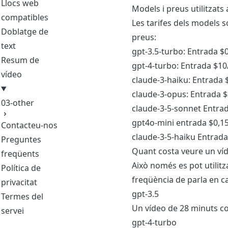
Llocs web
Models i preus utilitzats
compatibles
Les tarifes dels models s
Doblatge de
preus:
text
gpt-3.5-turbo: Entrada $0
Resum de
gpt-4-turbo: Entrada $10/
vídeo
claude-3-haiku: Entrada $
claude-3-opus: Entrada $
03-other
claude-3-5-sonnet Entrad
gpt4o-mini entrada $0,15 
Contacteu-nos
claude-3-5-haiku Entrada 
Preguntes
Quant costa veure un ví
freqüents
Això només es pot utilitz
Política de
freqüència de parla en c
privacitat
gpt-3.5
Termes del
Un vídeo de 28 minuts co
servei
gpt-4-turbo