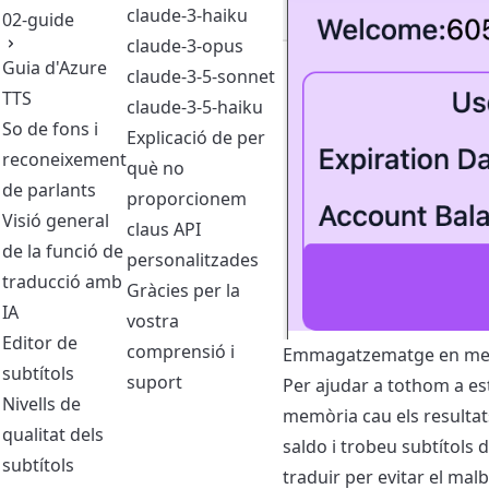
claude-3-haiku
02-guide
claude-3-opus
Guia d'Azure
claude-3-5-sonnet
TTS
claude-3-5-haiku
So de fons i
Explicació de per
reconeixement
què no
de parlants
proporcionem
Visió general
claus API
de la funció de
personalitzades
traducció amb
Gràcies per la
IA
vostra
Editor de
comprensió i
Emmagatzematge en me
subtítols
suport
Per ajudar a tothom a es
Nivells de
memòria cau els resultats
qualitat dels
saldo i trobeu subtítols 
subtítols
traduir per evitar el ma