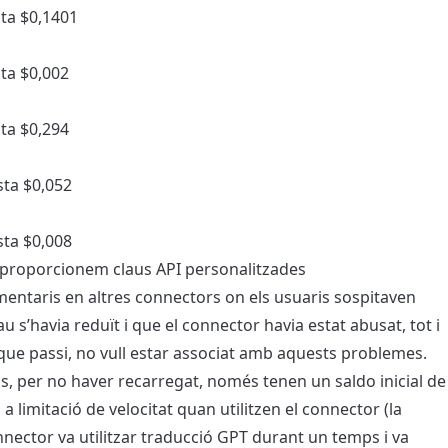
ta $0,1401
ta $0,002
ta $0,294
sta $0,052
sta $0,008
 proporcionem claus API personalitzades
mentaris en altres connectors on els usuaris sospitaven
au s’havia reduït i que el connector havia estat abusat, tot i
ue passi, no vull estar associat amb aquests problemes.
s, per no haver recarregat, només tenen un saldo inicial de
a limitació de velocitat quan utilitzen el connector (la
nector va utilitzar traducció GPT durant un temps i va