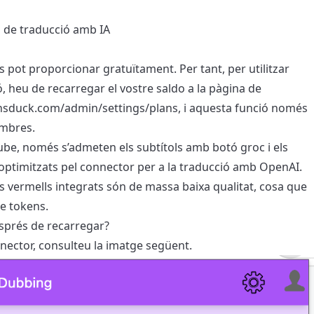
ó de traducció amb IA
s pot proporcionar gratuïtament. Per tant, per utilitzar
, heu de recarregar el vostre saldo a la pàgina de
ansduck.com/admin/settings/plans
, i aquesta funció només
embres.
Tube, només s’admeten els subtítols amb botó groc i els
optimitzats pel connector per a la traducció amb OpenAI.
ls vermells integrats són de massa baixa qualitat, cosa que
e tokens.
sprés de recarregar?
onnector, consulteu la imatge següent.