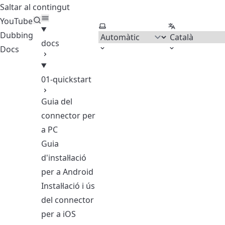
Saltar al contingut
YouTube
Seleccionar tema
Seleccionar id
Dubbing
docs
Docs
01-quickstart
Guia del
connector per
a PC
Guia
d'instal·lació
per a Android
Instal·lació i ús
del connector
per a iOS