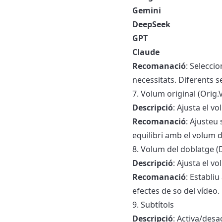
Gemini
DeepSeek
GPT
Claude
Recomanació
: Selecci
necessitats. Diferents s
7. Volum original (Orig.
Descripció
: Ajusta el vo
Recomanació
: Ajusteu
equilibri amb el volum d
8. Volum del doblatge (
Descripció
: Ajusta el v
Recomanació
: Establiu
efectes de so del vídeo.
9. Subtítols
Descripció
: Activa/desac