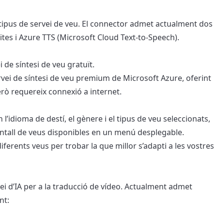
l tipus de servei de veu. El connector admet actualment dos
ïtes i Azure TTS (Microsoft Cloud Text-to-Speech).
ei de síntesi de veu gratuït.
servei de síntesi de veu premium de Microsoft Azure, oferint
erò requereix connexió a internet.
n l’idioma de destí, el gènere i el tipus de veu seleccionats,
ntall de veus disponibles en un menú desplegable.
iferents veus per trobar la que millor s’adapti a les vostres
rvei d’IA per a la traducció de vídeo. Actualment admet
nt: