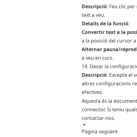
Descripció
: Feu clic pe
text a veu.
Detalls de la funció
:
Convertir text a la pos
a la posició del cursor a
Alternar pausa/reprodu
a veu en curs.
14. Desar la configuraci
Descripció
: Excepte el 
altres configuracions re
efectives.
Aquesta és la documentaci
connector. Si teniu qua
contactar-nos.
Pàgina següent