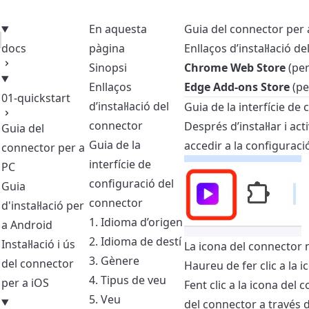
En aquesta
Guia del connector per 
docs
pàgina
Enllaços d’instal·lació d
Sinopsi
Chrome Web Store
(per
Enllaços
Edge Add-ons Store
(pe
01-quickstart
d’instal·lació del
Guia de la interfície de
connector
Després d’instal·lar i ac
Guia del
Guia de la
accedir a la configurac
connector per a
interfície de
PC
configuració del
Guia
connector
d'instal·lació per
1. Idioma d’origen
a Android
2. Idioma de destí
Instal·lació i ús
La icona del connector n
3. Gènere
del connector
Haureu de fer clic a la ic
4. Tipus de veu
per a iOS
Fent clic a la icona del
5. Veu
del connector a través d