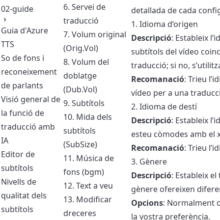
6. Servei de
02-guide
detallada de cada confi
traducció
1. Idioma d’origen
Guia d'Azure
7. Volum original
Descripció
: Estableix l’
TTS
(Orig.Vol)
subtítols del vídeo coinc
So de fons i
8. Volum del
traducció; si no, s’utilit
reconeixement
doblatge
Recomanació
: Trieu l’
de parlants
(Dub.Vol)
vídeo per a una traducc
Visió general de
9. Subtítols
2. Idioma de destí
la funció de
10. Mida dels
Descripció
: Estableix l
traducció amb
subtítols
esteu còmodes amb el xi
IA
(SubSize)
Recomanació
: Trieu l’
Editor de
11. Música de
3. Gènere
subtítols
fons (bgm)
Descripció
: Estableix e
Nivells de
12. Text a veu
gènere ofereixen difere
qualitat dels
13. Modificar
Opcions
: Normalment of
subtítols
dreceres
la vostra preferència.