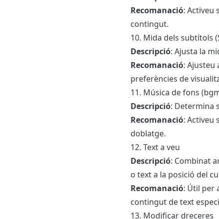
Recomanació
: Activeu 
contingut.
10. Mida dels subtítols 
Descripció
: Ajusta la mi
Recomanació
: Ajusteu
preferències de visualit
11. Música de fons (bg
Descripció
: Determina s
Recomanació
: Activeu
doblatge.
12. Text a veu
Descripció
: Combinat a
o text a la posició del c
Recomanació
: Útil pe
contingut de text especí
13. Modificar dreceres