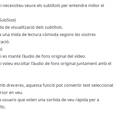
si necessiteu veure els subtítols per entendre millor el
(SubSize)
da de visualització dels subtítols.
 a una mida de lectura còmoda segons les vostres
zació.
m)
i es manté l’àudio de fons original del vídeo.
 si voleu escoltar l’àudio de fons original juntament amb el
mb dreceres, aquesta funció pot convertir text seleccionat
ursor en veu.
r a usuaris que volen una sortida de veu ràpida per a
fic.