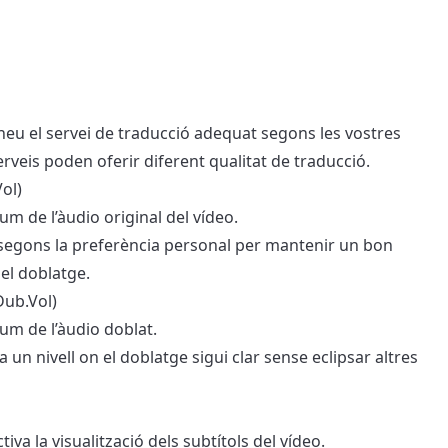
oneu el servei de traducció adequat segons les vostres
erveis poden oferir diferent qualitat de traducció.
Vol)
lum de l’àudio original del vídeo.
 segons la preferència personal per mantenir un bon
el doblatge.
Dub.Vol)
olum de l’àudio doblat.
 a un nivell on el doblatge sigui clar sense eclipsar altres
tiva la visualització dels subtítols del vídeo.