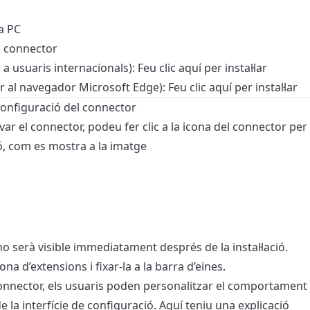
a PC
el connector
 a usuaris internacionals):
Feu clic aquí per instal·lar
r al navegador Microsoft Edge):
Feu clic aquí per instal·lar
 configuració del connector
tivar el connector, podeu fer clic a la icona del connector per
ió, com es mostra a la imatge
o serà visible immediatament després de la instal·lació.
ona d’extensions i fixar-la a la barra d’eines.
 connector, els usuaris poden personalitzar el comportament
e la interfície de configuració. Aquí teniu una explicació