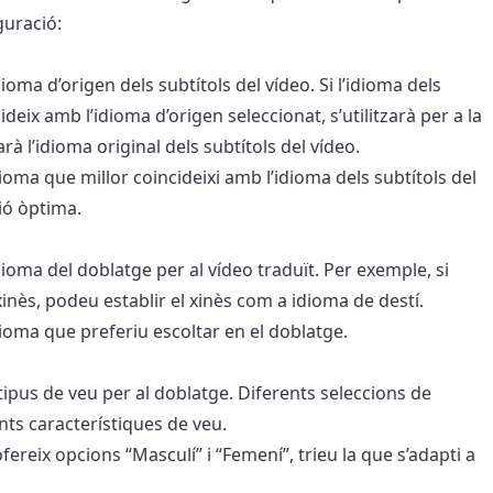
guració:
idioma d’origen dels subtítols del vídeo. Si l’idioma dels
ideix amb l’idioma d’origen seleccionat, s’utilitzarà per a la
zarà l’idioma original dels subtítols del vídeo.
idioma que millor coincideixi amb l’idioma dels subtítols del
ió òptima.
’idioma del doblatge per al vídeo traduït. Per exemple, si
nès, podeu establir el xinès com a idioma de destí.
idioma que preferiu escoltar en el doblatge.
l tipus de veu per al doblatge. Diferents seleccions de
nts característiques de veu.
ereix opcions “Masculí” i “Femení”, trieu la que s’adapti a