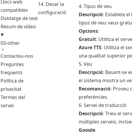
Llocs web
14. Desar la
4. Tipus de veu
compatibles
configuració
Descripció
: Estableix e
Doblatge de text
tipus de veu: veus gratu
Resum de vídeo
Opcions
:
Gratuït
: Utilitza el serv
03-other
Azure TTS
: Utilitza el 
una qualitat superior p
Contacteu-nos
5. Veu
Preguntes
Descripció
: Basant-se e
freqüents
el sistema mostra un ve
Política de
Recomanació
: Proveu d
privacitat
preferències.
Termes del
6. Servei de traducció
servei
Descripció
: Trieu el se
múltiples serveis, incloe
Google