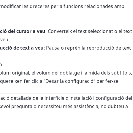
r modificar les dreceres per a funcions relacionades amb
ició del cursor a veu
: Converteix el text seleccionat o el text
 veu.
cció de text a veu
: Pausa o reprèn la reproducció de text
ó
volum original, el volum del doblatge i la mida dels subtítols,
quereixen fer clic a “Desar la configuració” per fer-se
ó detallada de la interfície d’instal·lació i configuració del
lsevol pregunta o necessiteu més assistència, no dubteu a